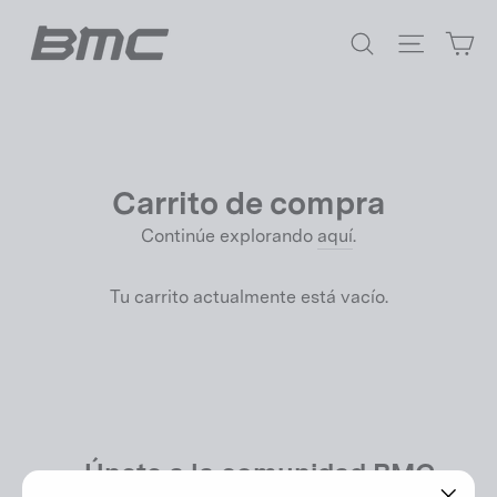
Ir
Ca
directamente
Buscar
Navegac
al
contenido
Carrito de compra
Continúe explorando
aquí
.
Tu carrito actualmente está vacío.
Únete a la comunidad BMC